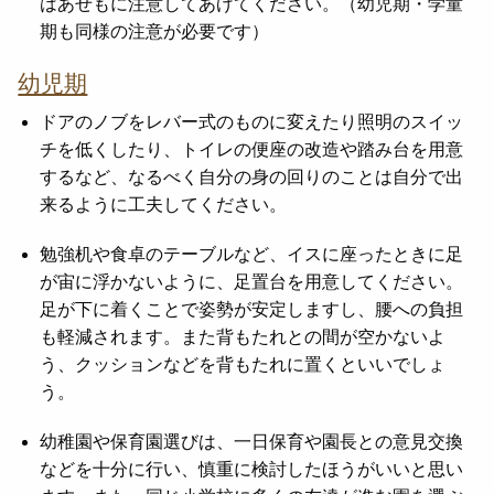
はあせもに注意してあげてください。（幼児期・学童
期も同様の注意が必要です）
幼児期
ドアのノブをレバー式のものに変えたり照明のスイッ
チを低くしたり、トイレの便座の改造や踏み台を用意
するなど、なるべく自分の身の回りのことは自分で出
来るように工夫してください。
勉強机や食卓のテーブルなど、イスに座ったときに足
が宙に浮かないように、足置台を用意してください。
足が下に着くことで姿勢が安定しますし、腰への負担
も軽減されます。また背もたれとの間が空かないよ
う、クッションなどを背もたれに置くといいでしょ
う。
幼稚園や保育園選びは、一日保育や園長との意見交換
などを十分に行い、慎重に検討したほうがいいと思い